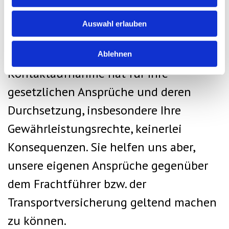
Zusteller und nehmen Sie bitte
Auswahl erlauben
unverzüglich Kontakt zu uns auf. Die
Versäumung einer Reklamation oder
Ablehnen
Kontaktaufnahme hat für Ihre
gesetzlichen Ansprüche und deren
Durchsetzung, insbesondere Ihre
Gewährleistungsrechte, keinerlei
Konsequenzen. Sie helfen uns aber,
unsere eigenen Ansprüche gegenüber
dem Frachtführer bzw. der
Transportversicherung geltend machen
zu können.