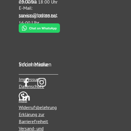
7471955
09:00 bis 18:00 Uhr
E-Mail:
service@baltex.net
Samstag: 09:00 bis
16:00
Uhr
Informationen
Social Media
______________
_______________
Impressum
Datenschutz
A
GB
Widerrufsbelehrung
Erklärung zur
Barrierefreiheit
Versand- und