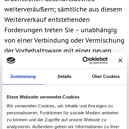
weiterveräußern; sämtliche aus diesem
Weiterverkauf entstehenden
Forderungen treten Sie – unabhängig
von einer Verbindung oder Vermischung
der Vorbehaltsware mit einer neuen
Sache - in Höhe des Rechnungsbetrages
an uns im Voraus ab, und wir nehmen
Zustimmung
Details
Über Cookies
diese Abtretung an. Sie bleiben zur
Einziehung der Forderungen
Diese Webseite verwendet Cookies
ermächtigt, wir dürfen Forderungen
Wir verwenden Cookies, um Inhalte und Anzeigen zu
jedoch auch selbst einziehen, soweit
personalisieren, Funktionen für soziale Medien anbieten
zu können und die Zugriffe auf unsere Website zu
Sie Ihren Zahlungsverpflichtungen
analysieren. Außerdem geben wir Informationen zu Ihrer