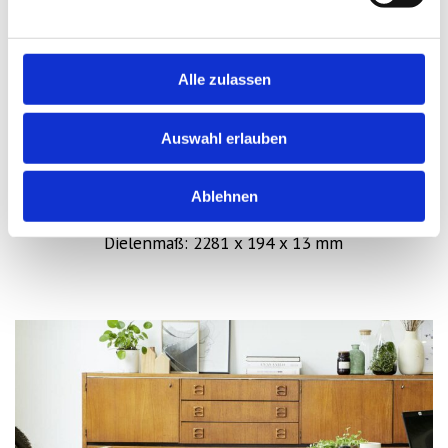
Alle zulassen
Auswahl erlauben
Parkett Eiche Nature Tres
Ablehnen
Lackierte Oberfläche
Dielenmaß: 2281 x 194 x 13 mm