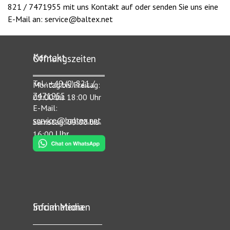
821 / 7471955
mit uns Kontakt auf oder senden Sie uns eine
E-Mail an:
service@baltex.net
Kontakt
Öffnungszeiten
_____________________________
__________________________________________
Tel.:
+49 (0) 821 /
Montag bis Freitag:
7471955
09:00 bis 18:00 Uhr
E-Mail:
service@baltex.net
Samstag: 09:00 bis
16:00
Uhr
Informationen
Social Media
______________
_______________